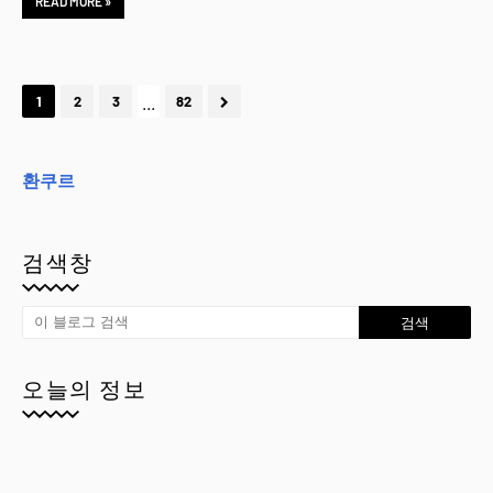
READ MORE »
...
1
2
3
82
환쿠르
검색창
오늘의 정보