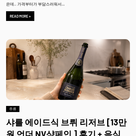
은데.. 가격부터가 부담스러워서…
READ MORE »
주류
샤를 에이드식 브뤼 리저브 [13만
원 언더 NV샴페인 ] 후기 + 음식