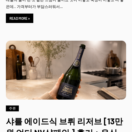
은데.. 가격부터가 부담스러워서…
READ MORE »
주류
샤를 에이드식 브뤼 리저브 [13만