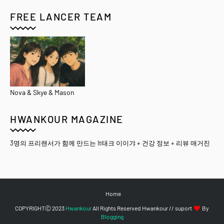
FREE LANCER TEAM
Nova & Skye & Mason
HWANKOUR MAGAZINE
3명의 프리랜서가 함께 만드는 It태크 이이갸 + 건강 정보 + 리뷰 매거진
Home
COPYRIGHTⒸ 2023
Hwankour
All Rights Reserved Hwankour // suport
By
Blogging