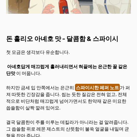
돈 훌리오 아녜호 맛 - 달콤함 & 스파이시
첫 모금은 생각보다 유순합니다.
아녜호답게 매끄럽게 흘러내리면서 혀끝에는 은근한 꿀 같은
단맛
이 머뭅니다.
하지만 금세 입 안쪽에서는 은근히
스파이시한 페퍼 노트
가 퍼
져 따뜻한 긴장감을 줍니다. 씹는 듯한 질감은 전혀 없고, 전체
적으로 비단처럼 매끄럽게 넘어가면서도 한약재 같은 미묘한
씁쓸함이 살짝 깔려 있어요.
결국 달콤한이 주를 이루는 데킬라가 아니라는 걸 알려줍니다.
그 씁쓸함 위로 레몬 제스트의 산뜻함이 불쑥 얼굴을 내밀며 균
형을 잡아 줍니다.