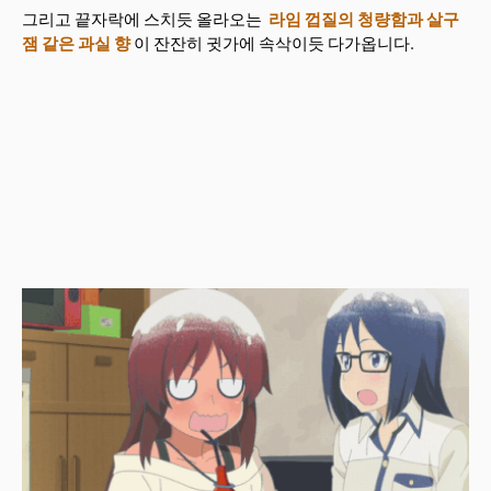
그리고 끝자락에 스치듯 올라오는
라임 껍질의 청량함과 살구
잼 같은 과실 향
이 잔잔히 귓가에 속삭이듯 다가옵니다.