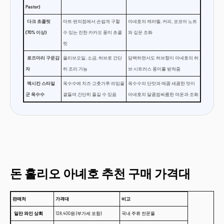
Pastor)
다크 초콜릿
마트·편의점에서 손쉽게 구할
아녜호의 캐러멜, 커피, 코코아 노트
(70% 이상)
수 있는 진한 카카오 풍미 초콜
와 깊은 조화
릿
로즈마리 구운감
올리브오일, 소금, 허브로 간단
담백하면서도 허브향이 아녜호의 허
자
히 조리 가능
브·시트러스 풍미를 받쳐줌
멕시칸 스타일
옥수수에 치즈·고춧가루·라임을
옥수수의 단맛과 매콤·새콤한 맛이
군 옥수수
곁들여 간단히 즐길 수 있음
아녜호의 달콤쌉싸름한 여운과 조화
돈 훌리오 아녜호 추천 구매 가격대
판매처
가격대
비고
일만 와인 상회
128,400원 (부가세 포함)
국내 주류 전문몰