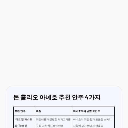
돈 훌리오 아녜호 추천 안주 4가지
추천 안주
특징
아녜호와의 궁합 포인트
타코 알 파스토
파인애플과 양념한 돼지고기를
아녜호의 과일 향과 은은한 스파이
르 (Taco al
구워 만든 멕시코식 타코
시함이 고기 양념과 어울림