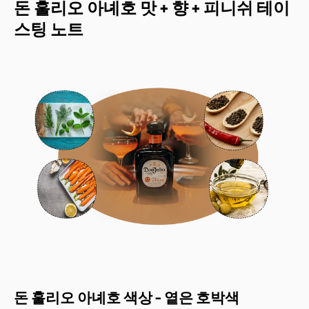
돈 훌리오 아녜호 맛 + 향 + 피니쉬 테이
스팅 노트
돈 훌리오 아녜호 색상 - 옅은 호박색