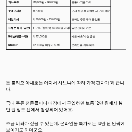
가나주류
130,000원 ~ 140,000원
유통사 기준 가격
롯데면세점
65,459원
면세 한정, 해외여행 시 구매 적합
데일리샷
약 70,000원 ~ 100,000원
모바일 주류 구매 플랫폼
드렁큰 몽키 (일본)
¥11,400 (한화 약 100,000원 내외)
일본 판매가 기준
N배송(방문수령)
약 131,000원
빠른 배송/수령 옵션
GSSHOP
104,900원 (배송비 무료)
온라인몰, 리뷰 다수
돈 훌리오 아녜호는 어디서 사느냐에 따라 가격 편차가 꽤 큽니
다.
국내 주류 전문몰이나 매장에서 구입하면 보통 12만 원에서 14
만 원 정도 선에서 형성되어 있어요.
조금 비싸다 싶을 수 있는데, 온라인몰 특가로는 10만 원 안팎에
보이기도 하더군요.