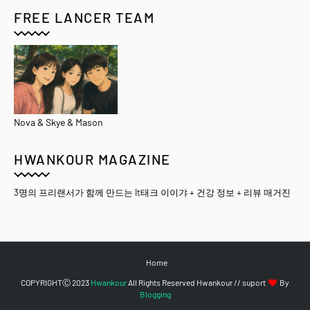
FREE LANCER TEAM
Nova & Skye & Mason
HWANKOUR MAGAZINE
3명의 프리랜서가 함께 만드는 It태크 이이갸 + 건강 정보 + 리뷰 매거진
Home
COPYRIGHTⒸ 2023
Hwankour
All Rights Reserved Hwankour // suport
By
Blogging