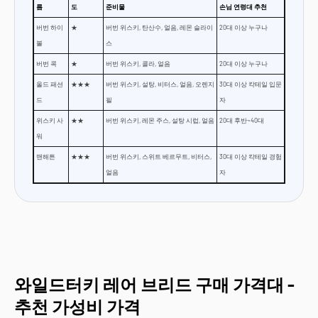
름
도
준비물
손님 연령대 추천
버번 하이
★
버번 위스키, 탄산수, 얼음, 레몬 슬라이
20대 이상 누구나
볼
스
버번 콕
★
버번 위스키, 콜라, 얼음
20대 이상 누구나
올드 패션
★★★
버번 위스키, 설탕, 비터스, 얼음, 오렌지
30대 이상 칵테일 입문
드
필
자
위스키 사
★★
버번 위스키, 레몬 주스, 설탕 시럽, 얼음
20대 후반~40대
워
맨해튼
★★★
버번 위스키, 스위트 베르무트, 비터스,
30대 이상 칵테일 경험
얼음
자
와일드터키 레어 브리드 구매 가격대 -
추천 가성비 가격