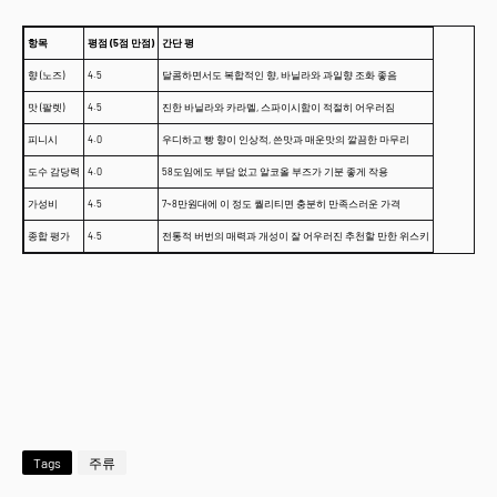
항목
평점 (5점 만점)
간단 평
향 (노즈)
4.5
달콤하면서도 복합적인 향, 바닐라와 과일향 조화 좋음
맛 (팔렛)
4.5
진한 바닐라와 카라멜, 스파이시함이 적절히 어우러짐
피니시
4.0
우디하고 빵 향이 인상적, 쓴맛과 매운맛의 깔끔한 마무리
도수 감당력
4.0
58도임에도 부담 없고 알코올 부즈가 기분 좋게 작용
가성비
4.5
7~8만원대에 이 정도 퀄리티면 충분히 만족스러운 가격
종합 평가
4.5
전통적 버번의 매력과 개성이 잘 어우러진 추천할 만한 위스키
Tags
주류