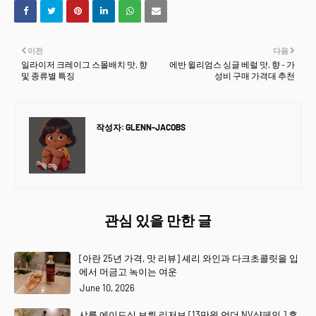
이전
다음
일라이저 크레이그 스몰배치 맛, 향
에반 윌리엄스 싱글 베럴 맛, 향 - 가
및 종류별 특징
성비 구매 가격대 추천
작성자:
GLENN-JACOBS
관심 있을 만한 글
[아란 25년 가격, 맛 리뷰] 셰리 와인과 다크초콜릿을 입
에서 머금고 녹이는 여운
June 10, 2026
샤를 에이드식 브뤼 리저브 [13만원 언더 NV샴페인 ] 후