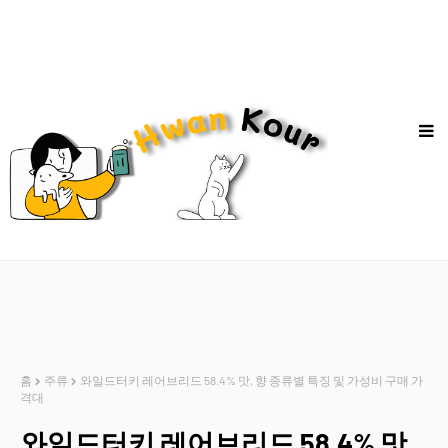
홈
주류
와일드터키 레어브리드 58.4% 맛, 향 종류별 특징 및 가성비 구매 가
격대
와일드터키 레어브리드 58.4% 맛,