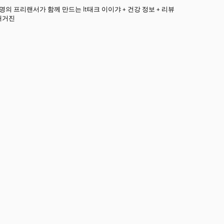
3명의 프리랜서가 함께 만드는 It태크 이이갸 + 건강 정보 + 리뷰
매거진