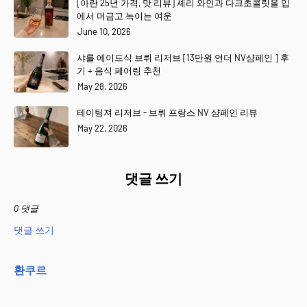
[아란 25년 가격, 맛 리뷰] 셰리 와인과 다크초콜릿을 입
에서 머금고 녹이는 여운
June 10, 2026
샤를 에이드식 브뤼 리저브 [13만원 언더 NV샴페인 ] 후
기 + 음식 페어링 추천
May 28, 2026
테이팅져 리저브 - 브뤼 프랑스 NV 샴페인 리뷰
May 22, 2026
댓글 쓰기
0 댓글
댓글 쓰기
환쿠르