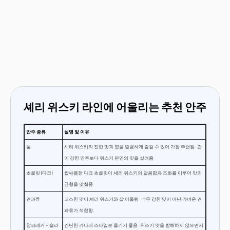
셰리 위스키 라인에 어울리는 추천 안주
안주 종류
설명 및 이유
물
셰리 위스키의 진한 맛과 향을 깔끔하게 즐길 수 있어 가장 추천됨. 간
이 강한 안주보다 위스키 본연의 맛을 살려줌.
초콜릿 (다크)
쌉싸름한 다크 초콜릿이 셰리 위스키의 달콤함과 조화를 이루어 맛의
균형을 맞춰줌.
견과류
고소한 맛이 셰리 위스키와 잘 어울림. 너무 강한 맛이 아닌 가벼운 견
과류가 적합함.
참크래커 + 슬라
간단한 카나페 스타일로 즐기기 좋음. 위스키 맛을 방해하지 않으면서