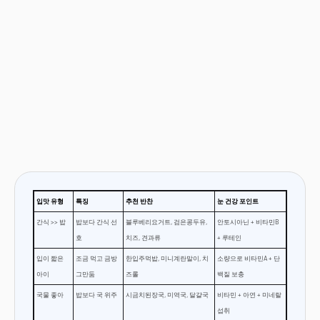
입맛 유형
특징
추천 반찬
눈 건강 포인트
간식 >> 밥
밥보다 간식 선
블루베리요거트, 검은콩두유,
안토시아닌 + 비타민B
호
치즈, 견과류
+ 루테인
입이 짧은
조금 먹고 금방
한입주먹밥, 미니계란말이, 치
소량으로 비타민A + 단
아이
그만둠
즈롤
백질 보충
국물 좋아
밥보다 국 위주
시금치된장국, 미역국, 달걀국
비타민 + 아연 + 미네랄
섭취