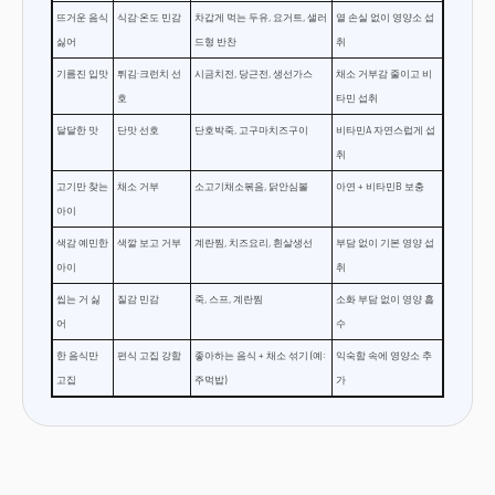
뜨거운 음식
식감·온도 민감
차갑게 먹는 두유, 요거트, 샐러
열 손실 없이 영양소 섭
싫어
드형 반찬
취
기름진 입맛
튀김·크런치 선
시금치전, 당근전, 생선가스
채소 거부감 줄이고 비
호
타민 섭취
달달한 맛
단맛 선호
단호박죽, 고구마치즈구이
비타민A 자연스럽게 섭
취
고기만 찾는
채소 거부
소고기채소볶음, 닭안심볼
아연 + 비타민B 보충
아이
색감 예민한
색깔 보고 거부
계란찜, 치즈요리, 흰살생선
부담 없이 기본 영양 섭
아이
취
씹는 거 싫
질감 민감
죽, 스프, 계란찜
소화 부담 없이 영양 흡
어
수
한 음식만
편식 고집 강함
좋아하는 음식 + 채소 섞기 (예:
익숙함 속에 영양소 추
고집
주먹밥)
가