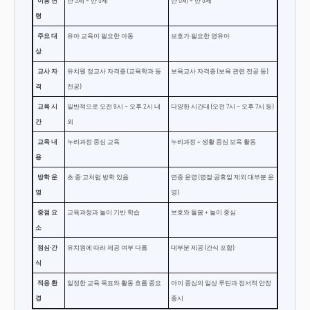
이용 연
만 3세 ~ 만 5세
만 0세 ~ 만 5세
령
주요 대
유아 교육이 필요한 아동
보호가 필요한 영유아
상
교사 자
유치원 정교사 자격증 (교육학과 등
보육교사 자격증 (보육 관련 전공 등)
격
전공)
교육 시
일반적으로 오전 9시 ~ 오후 2시 내
다양한 시간대 (오전 7시 ~ 오후 7시 등)
간
외
교육 내
누리과정 중심 교육
누리과정 + 생활 중심 보육 활동
용
방학 운
초·중·고처럼 방학 있음
연중 운영 (명절·공휴일 제외 대부분 운
영
영)
중점 요
교육과정과 놀이 기반 학습
보호와 돌봄 + 놀이 중심
소
점심·간
유치원에 따라 제공 여부 다름
대부분 제공 (간식 포함)
식
적응 환
일정한 교육 목표와 활동 흐름 중요
아이 중심의 일상 루틴과 정서적 안정
경
중시