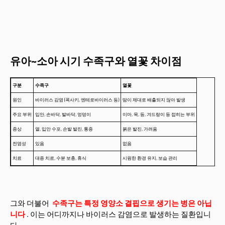
유아~소아 시기 수족구와 열꽃 차이점
구분
수족구
열꽃
원인
바이러스 감염 (콕사키, 엔테로바이러스 등)
땀이 제대로 배출되지 않아 발생
주요 부위
입안, 손바닥, 발바닥, 엉덩이
이마, 목, 등, 겨드랑이 등 접히는 부위
증상
열, 입안 수포, 손발 발진, 통증
붉은 발진, 가려움
전염성
있음
없음
치료
대증 치료, 수분 보충, 휴식
시원한 환경 유지, 보습 관리
그와 더불어
수족구는 특정 영양소 결핍으로 생기는 병은 아닙
니다
. 이는 어디까지나 바이러스 감염으로 발생하는 질환입니