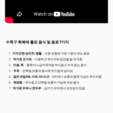
수족구 회복에 좋은 음식 및 음료 7가지
미지근한 보리차, 맹물
– 수분 보충에 가장 기본이 되는 음료
차가운 요거트
– 시원하고 부드러워 입안을 덜 자극함
미음, 죽
– 흰죽이나 감자죽처럼 부드럽고 자극 없는 음식
두유
– 단백질 보충과 동시에 부드럽게 넘어감
갈은 과일 (배, 사과, 바나나)
– 비타민 C 보충과 함께 식감도 부드러움
계란찜
– 부드럽고 단백질 보충이 가능한 대표 음식
차가운 두부나 연두부
– 삼키기 쉬우면서 포만감이 있음