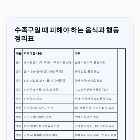
수족구일 때 피해야 하는 음식과 행동
정리표
구분
피해야 할 내용
이유
음식
뜨거운 음식 (국, 죽 등 너무 뜨거운 상태)
입안 수포 자극, 통증 악화
음식
맵거나 짠 음식 (김치, 된장국 등)
자극 강함, 통증 유발
음식
산성 과일 (오렌지, 귤, 파인애플 등)
점막 자극, 따가움 유발
음식
바삭한 스낵류 (과자, 튀김 등)
수포 상처 긁혀서 통증 증가
음식
탄산음료, 주스
산성+자극성 음료로 통증 유발
행동
손가락으로 입안 만지기
2차 감염 위험, 수포 터질 수 있음
행동
어린이집/유치원 등원
전염 위험 매우 높음
행동
형제자매와 장난감 같이 사용
간접 접촉 통한 전염 가능성 있음
행동
입욕 시 물놀이, 수영장 이용
상처 부위 감염 우려 + 전염 가능성