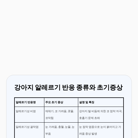
강아지 알레르기 반응 종류와 초기증상
알레르기 반응명
주요 초기 증상
설명 및 특징
알레르기성 비염
재채기, 코 가려움, 콧물,
강아지 털·비듬에 의한 코 점막 자극,
코막힘
호흡기 문제 초래
알레르기성 결막염
눈 가려움, 충혈, 눈물, 눈
눈 점막 염증으로 눈이 붉어지고 가
부음
려움 증상 발생