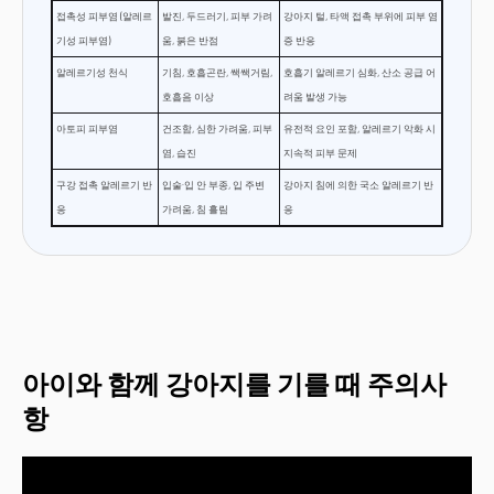
접촉성 피부염 (알레르
발진, 두드러기, 피부 가려
강아지 털, 타액 접촉 부위에 피부 염
기성 피부염)
움, 붉은 반점
증 반응
알레르기성 천식
기침, 호흡곤란, 쌕쌕거림,
호흡기 알레르기 심화, 산소 공급 어
호흡음 이상
려움 발생 가능
아토피 피부염
건조함, 심한 가려움, 피부
유전적 요인 포함, 알레르기 악화 시
염, 습진
지속적 피부 문제
구강 접촉 알레르기 반
입술·입 안 부종, 입 주변
강아지 침에 의한 국소 알레르기 반
응
가려움, 침 흘림
응
아이와 함께 강아지를 기를 때 주의사
항