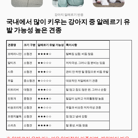
강아지 알레르기 반응
국내에서 많이 키우는 강아지 중 알레르기 유
발 가능성 높은 견종
견종명
크기 구분
알레르기 유발 가능성
특이사항
포메라니안
소형견
★★★★☆
털빠짐 심함, 비듬 많음
말티즈
소형견
★★☆☆☆
저자극성, 그러나 침 분비는 있음
시츄
소형견
★★★☆☆
관리 안 하면 털 뭉침으로 비듬 유발
푸들
중소형견
★☆☆☆☆
대표적인 저알레르기 견종
리트리버
대형견
★★★☆☆
털 많고 침도 많은 편, 그러나 순함
진돗개
중형견
★★★★☆
털갈이 심하고 야외활동량 높음
비숑프리제
소형견
★★☆☆☆
푸들과 비슷한 저자극성 견종
프렌치불독
소형견
★★★☆☆
침 많고 냄새 강함
스피츠
소형견
★★★★☆
털 풍성, 비듬 잦음