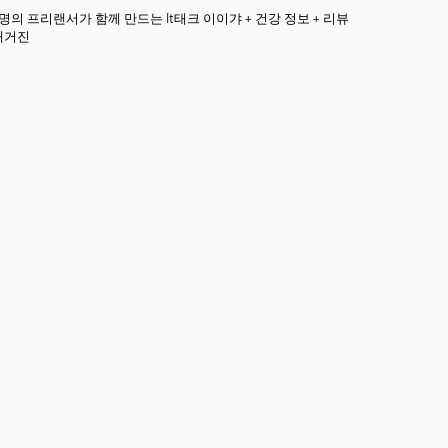
3명의 프리랜서가 함께 만드는 It태크 이이갸 + 건강 정보 + 리뷰
매거진