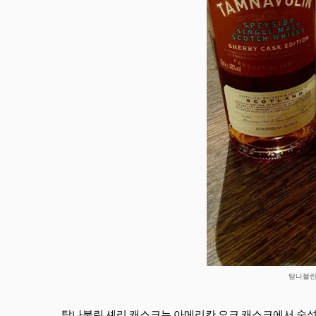
탐나블린
탐나불린 셰리 캐스크는 아메리칸 오크 캐스크에서 숙성