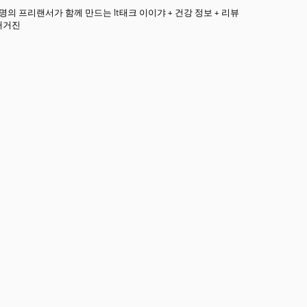
3명의 프리랜서가 함께 만드는 It태크 이이갸 + 건강 정보 + 리뷰
매거진