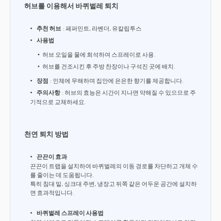
허브를 이용해서 바퀴벌레 퇴치
추천 허브
: 페퍼민트, 라벤더, 유칼립투스
사용법
허브 오일을 물에 희석하여 스프레이로 사용.
허브를 건조시킨 후 주방 찬장이나 구석진 곳에 배치.
장점
: 인체에 무해하며 집안에 은은한 향기를 제공합니다.
주의사항
: 허브의 효능은 시간이 지나면 약해질 수 있으므로 주
기적으로 교체하세요.
천연 퇴치 방법
끈끈이 효과
끈끈이 트랩을 설치하여 바퀴벌레의 이동 경로를 차단하고 개체 수
를 줄이는 데 도움됩니다.
특히 침대 밑, 싱크대 주변, 냉장고 뒤쪽 같은 어두운 공간에 설치하
면 효과적입니다.
바퀴벌레 스프레이 사용법