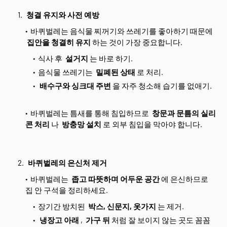
청결 유지와 사전 예방
바퀴벌레는 음식물 찌꺼기와 쓰레기를 좋아하기 때문에
집안을 청결히 유지
하는 것이 가장 중요합니다.
식사 후
설거지
는 바로 하기.
음식물 쓰레기는
밀폐된 상태
로 처리.
배수구와 싱크대 주변
을 자주 청소해 습기를 없애기.
바퀴벌레는 틈새를 통해 침입하므로
창문과 문틈의 실리
콘 처리
나
방충망 설치
로 외부 침입을 막아야 합니다.
바퀴벌레의 은신처 제거
바퀴벌레는
좁고 따뜻하며 어두운 공간
에 은신하므로
집 안 구석을 정리하세요.
장기간 방치된
박스, 신문지, 옷가지
는 제거.
냉장고 아래
,
가구 뒤
처럼 잘 보이지 않는 곳도 꼼꼼