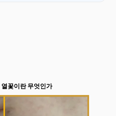
점 열꽃이란 무엇인가