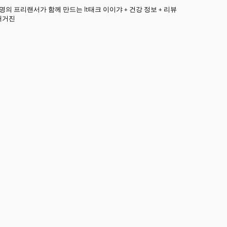
3명의 프리랜서가 함께 만드는 It태크 이이갸 + 건강 정보 + 리뷰
매거진