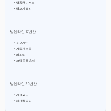
달콤한 디저트
닭고기 요리
발렌타인 17년산
소고기류
기름진 스튜
리조또
크림 종류 음식
발렌타인 30년산
계절 과일
해산물 요리