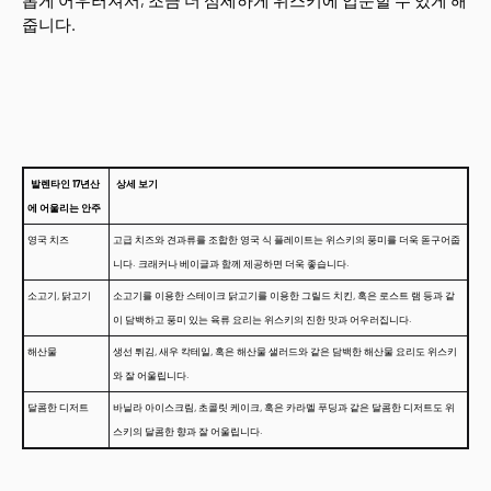
롭게 어우러져서, 조금 더 섬세하게 위스키에 입문할 수 있게 해
줍니다.
발렌타인 17년산
상세 보기
에 어울리는 안주
영국 치즈
고급 치즈와 견과류를 조합한 영국 식 플레이트는 위스키의 풍미를 더욱 돋구어줍
니다. 크래커나 베이글과 함께 제공하면 더욱 좋습니다.
소고기, 닭고기
소고기를 이용한 스테이크 닭고기를 이용한 그릴드 치킨, 혹은 로스트 램 등과 같
이 담백하고 풍미 있는 육류 요리는 위스키의 진한 맛과 어우러집니다.
해산물
생선 튀김, 새우 칵테일, 혹은 해산물 샐러드와 같은 담백한 해산물 요리도 위스키
와 잘 어울립니다.
달콤한 디저트
바닐라 아이스크림, 초콜릿 케이크, 혹은 카라멜 푸딩과 같은 달콤한 디저트도 위
스키의 달콤한 향과 잘 어울립니다.