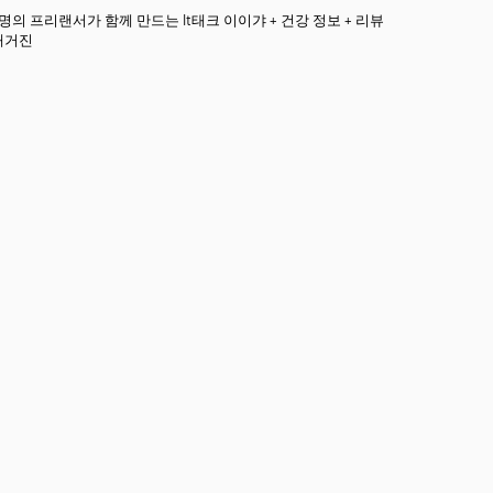
3명의 프리랜서가 함께 만드는 It태크 이이갸 + 건강 정보 + 리뷰
매거진