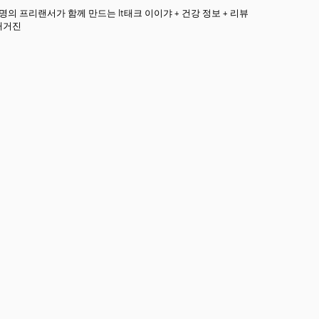
3명의 프리랜서가 함께 만드는 It태크 이이갸 + 건강 정보 + 리뷰
매거진