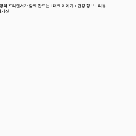
3명의 프리랜서가 함께 만드는 It태크 이이갸 + 건강 정보 + 리뷰
매거진