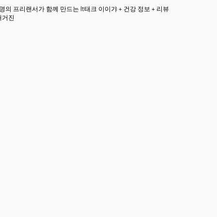
3명의 프리랜서가 함께 만드는 It태크 이이갸 + 건강 정보 + 리뷰
매거진