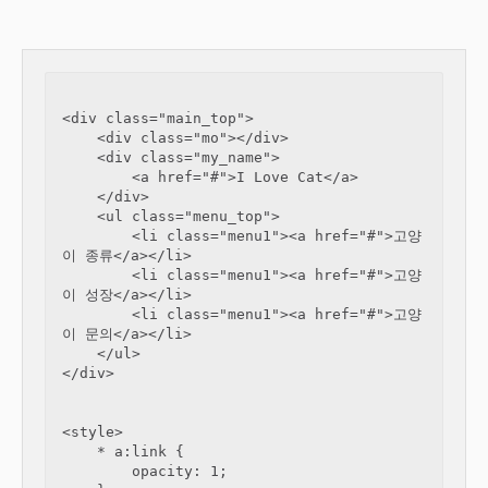
<div class="main_top">

    <div class="mo"></div>

    <div class="my_name">

        <a href="#">I Love Cat</a>

    </div>

    <ul class="menu_top">

        <li class="menu1"><a href="#">고양
이 종류</a></li>

        <li class="menu1"><a href="#">고양
이 성장</a></li>

        <li class="menu1"><a href="#">고양
이 문의</a></li>

    </ul>

</div>

<style>

    * a:link {

        opacity: 1;
