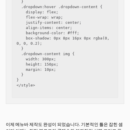
  }

  .dropdown:hover .dropdown-content {

    display: flex;

    flex-wrap: wrap;

    justify-content: center;

    align-items: center;

    background-color: #fff;

    box-shadow: 0px 8px 16px 0px rgba(0, 
0, 0, 0.2);

  }

  .dropdown-content img {

    width: 300px;

    height: 150px;

    margin: 10px;

  }

}

</style>

이제 메뉴바 제작도 완성이 되었습니다. 기본적인 틀은 잡힌 셈