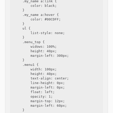
    .my_name a:link {

        color: black;

    }

    .my_name a:hover {

        color: #00CDFF;

    }

    ul {

        list-style: none;

    }

    .menu_top {

        widows: 100%;

        height: 40px;

        margin-left: 300px;

    }

    .menu1 {

        width: 100px;

        height: 40px;

        text-align: center;

        line-height: 0px;

        margin-left: 0px;

        float: left;

        opacity: 1;

        margin-top: 12px;

        margin-left: 60px;

    }
