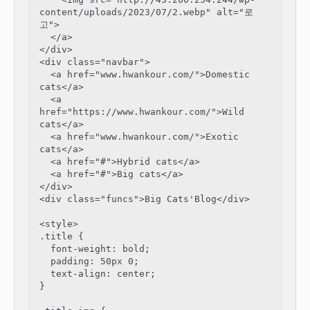
content/uploads/2023/07/2.webp" alt="로
고">

  </a>

</div>

<div class="navbar">

  <a href="www.hwankour.com/">Domestic 
cats</a>

  <a 
href="https://www.hwankour.com/">Wild 
cats</a>

  <a href="www.hwankour.com/">Exotic 
cats</a>

  <a href="#">Hybrid cats</a>

  <a href="#">Big cats</a>

</div>

<div class="funcs">Big Cats'Blog</div>

<style>

.title {

  font-weight: bold;

  padding: 50px 0;

  text-align: center;

}
