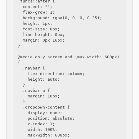
.funcs::after {

  content: "";

  flex-grow: 1;

  background: rgba(0, 0, 0, 0.35);

  height: 1px;

  font-size: 0px;

  line-height: 0px;

  margin: 0px 16px;

}

@media only screen and (max-width: 600px) 
{

  .navbar {

    flex-direction: column;

    height: auto;

  }

  .navbar a {

    margin: 10px;

  }

  .dropdown-content {

    display: none;

    position: absolute;

    z-index: 1;

    width: 100%;

    max-width: 600px;
