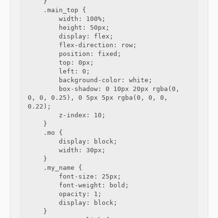
    }

    .main_top {

        width: 100%;

        height: 50px;

        display: flex;

        flex-direction: row;

        position: fixed;

        top: 0px;

        left: 0;

        background-color: white;

        box-shadow: 0 10px 20px rgba(0, 
0, 0, 0.25), 0 5px 5px rgba(0, 0, 0, 
0.22);

        z-index: 10;

    }

    .mo {

        display: block;

        width: 30px;

    }

    .my_name {

        font-size: 25px;

        font-weight: bold;

        opacity: 1;

        display: block;

    }
