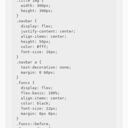
.title img {

  width: 300px;

  height: 300px;

}

.navbar {

  display: flex;

  justify-content: center;

  align-items: center;

  height: 50px;

  color: #fff;

  font-size: 16px;

}

.navbar a {

  text-decoration: none;

  margin: 0 60px;

}

.funcs {

  display: flex;

  flex-basis: 100%;

  align-items: center;

  color: black;

  font-size: 22px;

  margin: 8px 0px;

}

.funcs::before,
