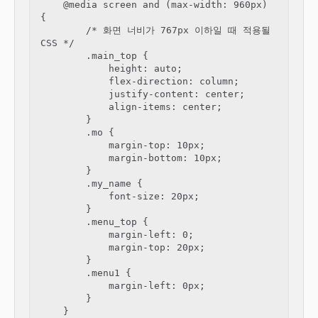
    @media screen and (max-width: 960px) 
{

        /* 화면 너비가 767px 이하일 때 적용될 
CSS */

        .main_top {

            height: auto;

            flex-direction: column;

            justify-content: center;

            align-items: center;

        }

        .mo {

            margin-top: 10px;

            margin-bottom: 10px;

        }

        .my_name {

            font-size: 20px;

        }

        .menu_top {

            margin-left: 0;

            margin-top: 20px;

        }

        .menu1 {

            margin-left: 0px;

        }

    }
