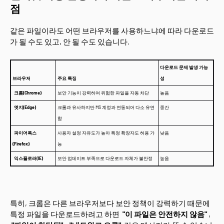
점
같은 파일이라도 어떤 브라우저를 사용하느냐에 따라 다운로드
가 될 수도 있고, 안 될 수도 있습니다.
다운로드 문제 발생 가능
브라우저
주요 특징
성
크롬(Chrome)
보안 기능이 강력하여 위험한 파일을 자동 차단
높음
엣지(Edge)
크롬과 유사하지만 MS 계정과 연동되어 다소 유연
중간
함
파이어폭스
사용자 설정 자유도가 높아 특정 확장자도 허용 가
낮음
(Firefox)
능
익스플로러(IE)
보안 업데이트 부족으로 다운로드 자체가 불안정
높음
특히, 크롬은 다른 브라우저보다 보안 정책이 강력하기 때문에
특정 파일을 다운로드하려고 하면
"이 파일은 안전하지 않음"
,