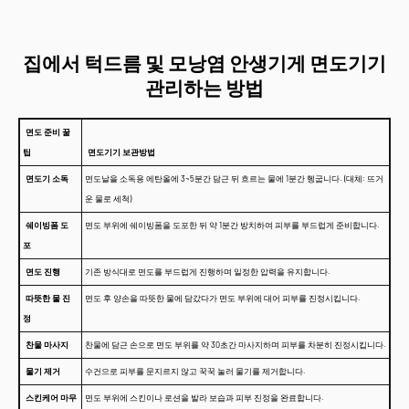
집에서 턱드름 및 모낭염 안생기게 면도기기
관리하는 방법
면도 준비 꿀
팁
면도기기 보관방법
면도기 소독
면도날을 소독용 에탄올에 3~5분간 담근 뒤 흐르는 물에 1분간 헹굽니다. (대체: 뜨거
운 물로 세척)
쉐이빙폼 도
면도 부위에 쉐이빙폼을 도포한 뒤 약 1분간 방치하여 피부를 부드럽게 준비합니다.
포
면도 진행
기존 방식대로 면도를 부드럽게 진행하며 일정한 압력을 유지합니다.
따뜻한 물 진
면도 후 양손을 따뜻한 물에 담갔다가 면도 부위에 대어 피부를 진정시킵니다.
정
찬물 마사지
찬물에 담근 손으로 면도 부위를 약 30초간 마사지하며 피부를 차분히 진정시킵니다.
물기 제거
수건으로 피부를 문지르지 않고 꾹꾹 눌러 물기를 제거합니다.
스킨케어 마무
면도 부위에 스킨이나 로션을 발라 보습과 피부 진정을 완료합니다.