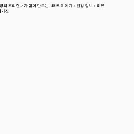
3명의 프리랜서가 함께 만드는 It태크 이이갸 + 건강 정보 + 리뷰
매거진