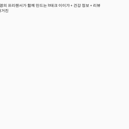
3명의 프리랜서가 함께 만드는 It태크 이이갸 + 건강 정보 + 리뷰
매거진