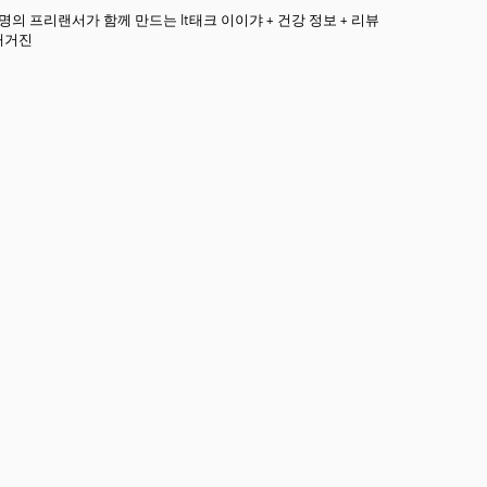
3명의 프리랜서가 함께 만드는 It태크 이이갸 + 건강 정보 + 리뷰
매거진