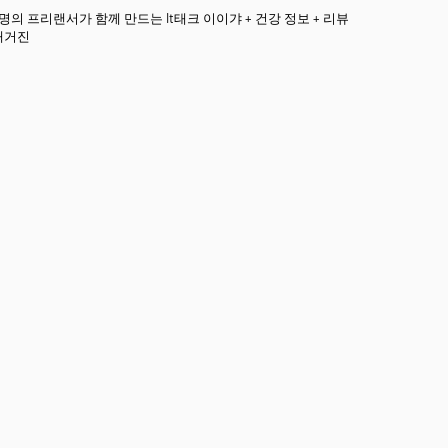
3명의 프리랜서가 함께 만드는 It태크 이이갸 + 건강 정보 + 리뷰
매거진