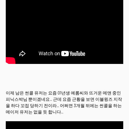
이제 남은 썬콜 유저는 요즘 01년생 예롬씨와 뜨거운 메앤 중인
피닉스박님 뿐이겠네요.. 근데 요즘 근황을 보면 이블윙즈 지작
을 하다 꼬접 당하기 전이라.. 어쩌면 3개월 뒤에는 썬콜을 하는
메이저 유저는 없을 듯 합니다..