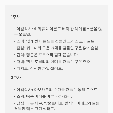
1주차
아침식사: 베리류와 아몬드 버터 한 테이블스푼을 얹
은 오트밀.
스낵: 얇게 썬 아몬드를 곁들인 그리스 요구르트.
점심: 퀴노아와 구운 야채를 곁들인 구운 닭가슴살.
간식: 당근은 후무스와 함께 붙습니다.
저녁: 찐 브로콜리와 현미를 곁들인 구운 연어.
디저트: 신선한 과일 샐러드.
2주차
아침식사: 아보카도와 수란을 곁들인 통밀 토스트.
스낵: 땅콩 버터를 바른 사과 조각.
점심: 구운 새우, 방울토마토, 발사믹 비네그레트를
곁들인 믹스 그린 샐러드.