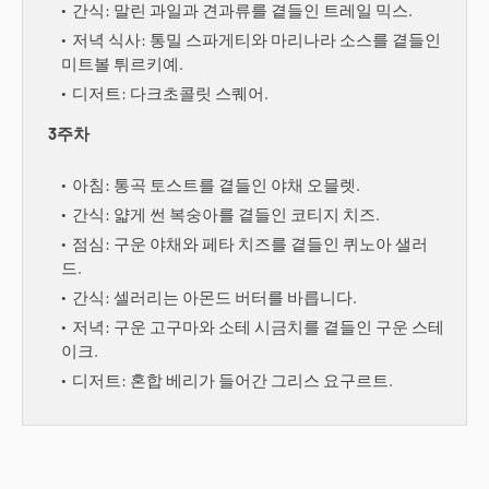
간식: 말린 과일과 견과류를 곁들인 트레일 믹스.
저녁 식사: 통밀 스파게티와 마리나라 소스를 곁들인
미트볼 튀르키예.
디저트: 다크초콜릿 스퀘어.
3주차
아침: 통곡 토스트를 곁들인 야채 오믈렛.
간식: 얇게 썬 복숭아를 곁들인 코티지 치즈.
점심: 구운 야채와 페타 치즈를 곁들인 퀴노아 샐러
드.
간식: 셀러리는 아몬드 버터를 바릅니다.
저녁: 구운 고구마와 소테 시금치를 곁들인 구운 스테
이크.
디저트: 혼합 베리가 들어간 그리스 요구르트.