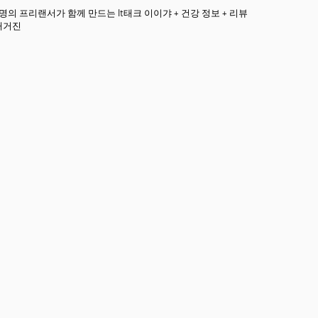
3명의 프리랜서가 함께 만드는 It태크 이이갸 + 건강 정보 + 리뷰
매거진