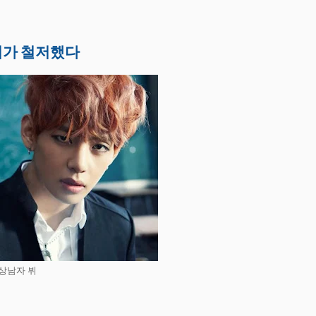
리가 철저했다
상남자 뷔